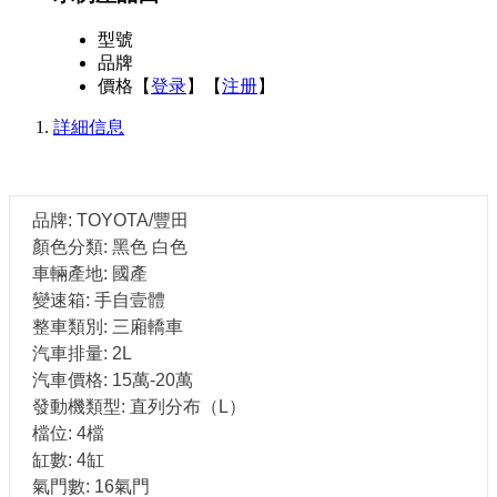
型號
品牌
價格
【
登录
】【
注册
】
詳細信息
品牌: TOYOTA/豐田
顏色分類: 黑色 白色
車輛產地: 國產
變速箱: 手自壹體
整車類別: 三廂轎車
汽車排量: 2L
汽車價格: 15萬-20萬
發動機類型: 直列分布（L）
檔位: 4檔
缸數: 4缸
氣門數: 16氣門