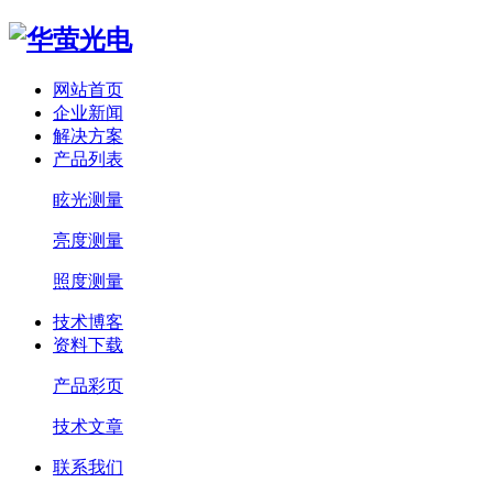
网站首页
企业新闻
解决方案
产品列表
眩光测量
亮度测量
照度测量
技术博客
资料下载
产品彩页
技术文章
联系我们